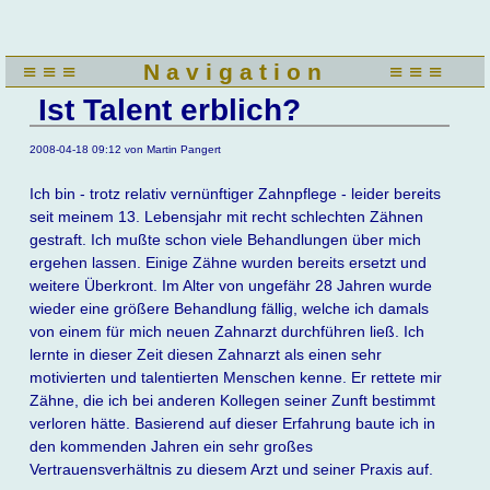
Navigation
überspringen
≡ ≡ ≡
N a v i g a t i o n
≡ ≡ ≡
Ist Talent erblich?
2008-04-18 09:12
von Martin Pangert
Ich bin - trotz relativ vernünftiger Zahnpflege - leider bereits
seit meinem 13. Lebensjahr mit recht schlechten Zähnen
gestraft. Ich mußte schon viele Behandlungen über mich
ergehen lassen. Einige Zähne wurden bereits ersetzt und
weitere Überkront. Im Alter von ungefähr 28 Jahren wurde
wieder eine größere Behandlung fällig, welche ich damals
von einem für mich neuen Zahnarzt durchführen ließ. Ich
lernte in dieser Zeit diesen Zahnarzt als einen sehr
motivierten und talentierten Menschen kenne. Er rettete mir
Zähne, die ich bei anderen Kollegen seiner Zunft bestimmt
verloren hätte. Basierend auf dieser Erfahrung baute ich in
den kommenden Jahren ein sehr großes
Vertrauensverhältnis zu diesem Arzt und seiner Praxis auf.