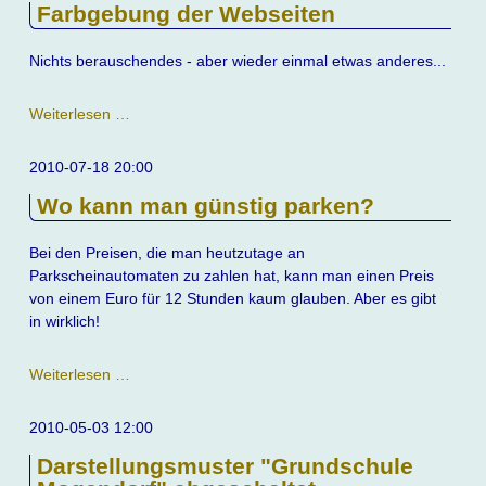
Farbgebung der Webseiten
StreetView
Nichts berauschendes - aber wieder einmal etwas anderes...
Farbgebung
Weiterlesen …
der
Webseiten
2010-07-18 20:00
Wo kann man günstig parken?
Bei den Preisen, die man heutzutage an
Parkscheinautomaten zu zahlen hat, kann man einen Preis
von einem Euro für 12 Stunden kaum glauben. Aber es gibt
in wirklich!
Wo
Weiterlesen …
kann
man
2010-05-03 12:00
günstig
Darstellungsmuster "Grundschule
parken?