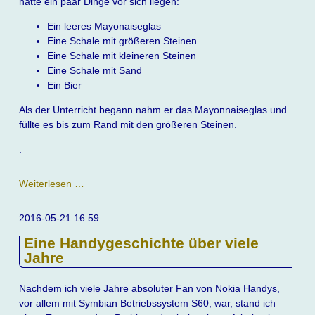
hatte ein paar Dinge vor sich liegen:
Ein leeres Mayonaiseglas
Eine Schale mit größeren Steinen
Eine Schale mit kleineren Steinen
Eine Schale mit Sand
Ein Bier
Als der Unterricht begann nahm er das Mayonnaiseglas und
füllte es bis zum Rand mit den größeren Steinen.
.
Eine
Weiterlesen …
tolle
Geschichte
2016-05-21 16:59
um
Eine Handygeschichte über viele
Bier
Jahre
Nachdem ich viele Jahre absoluter Fan von Nokia Handys,
vor allem mit Symbian Betriebssystem S60, war, stand ich