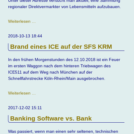
Unter dieser Adresse versucht man aktuell, eine Sammlung
regionaler Direktvermarkter von Lebensmitteln aufzubauen.
Direktvermarkter
Weiterlesen …
im
Westerwald
2018-10-13 18:44
Brand eines ICE auf der SFS KRM
In den frühen Morgenstunden des 12.10.2018 ist ein Feuer
im ersten Waggon nach dem hinteren Triebwagen des
ICE511 auf dem Weg nach München auf der
Schnellfahrstrecke Köln-Rhein/Main ausgebrochen.
Brand
Weiterlesen …
eines
ICE
2017-12-02 15:11
auf
Banking Software vs. Bank
der
SFS
KRM
Was passiert, wenn man einen sehr seltenen, technischen