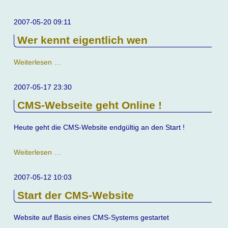
in
Holland
2007-05-20 09:11
Wer kennt eigentlich wen
Wer
Weiterlesen …
kennt
eigentlich
2007-05-17 23:30
wen
CMS-Webseite geht Online !
Heute geht die CMS-Website endgültig an den Start !
CMS-
Weiterlesen …
Webseite
geht
2007-05-12 10:03
Online
Start der CMS-Website
!
Website auf Basis eines CMS-Systems gestartet