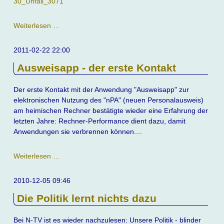
30_Unfall_3071
Unfall
Weiterlesen …
mit
Güterzug
2011-02-22 22:00
am
Ausweisapp - der erste Kontakt
30.
September
2011
Der erste Kontakt mit der Anwendung "Ausweisapp" zur
elektronischen Nutzung des "nPA" (neuen Personalausweis)
am heimischen Rechner bestätigte wieder eine Erfahrung der
letzten Jahre: Rechner-Performance dient dazu, damit
Anwendungen sie verbrennen können....
Ausweisapp
Weiterlesen …
-
der
2010-12-05 09:46
erste
Die Politik lernt nichts dazu
Kontakt
Bei N-TV ist es wieder nachzulesen: Unsere Politik - blinder