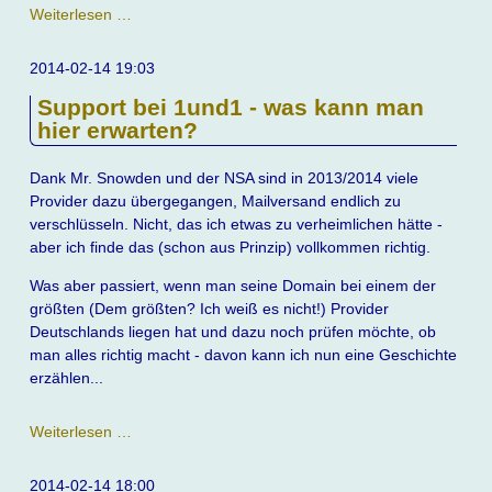
Innovative
Weiterlesen …
Produkte
der
2014-02-14 19:03
Versicherungsbranche
Support bei 1und1 - was kann man
hier erwarten?
Dank Mr. Snowden und der NSA sind in 2013/2014 viele
Provider dazu übergegangen, Mailversand endlich zu
verschlüsseln. Nicht, das ich etwas zu verheimlichen hätte -
aber ich finde das (schon aus Prinzip) vollkommen richtig.
Was aber passiert, wenn man seine Domain bei einem der
größten (Dem größten? Ich weiß es nicht!) Provider
Deutschlands liegen hat und dazu noch prüfen möchte, ob
man alles richtig macht - davon kann ich nun eine Geschichte
erzählen...
Support
Weiterlesen …
bei
1und1
2014-02-14 18:00