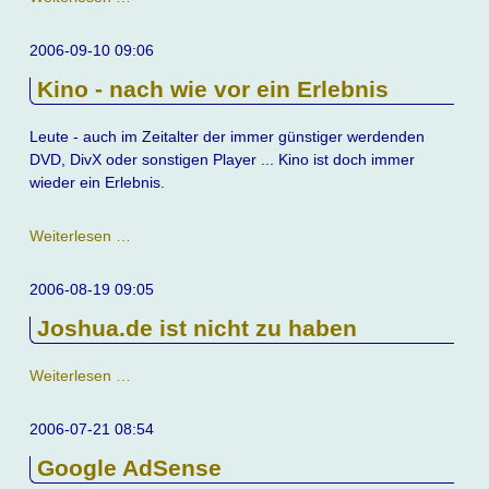
Spielwiese
2006-09-10 09:06
Kino - nach wie vor ein Erlebnis
Leute - auch im Zeitalter der immer günstiger werdenden
DVD, DivX oder sonstigen Player ... Kino ist doch immer
wieder ein Erlebnis.
Kino
Weiterlesen …
-
nach
2006-08-19 09:05
wie
Joshua.de ist nicht zu haben
vor
ein
Erlebnis
Joshua.de
Weiterlesen …
ist
nicht
2006-07-21 08:54
zu
Google AdSense
haben