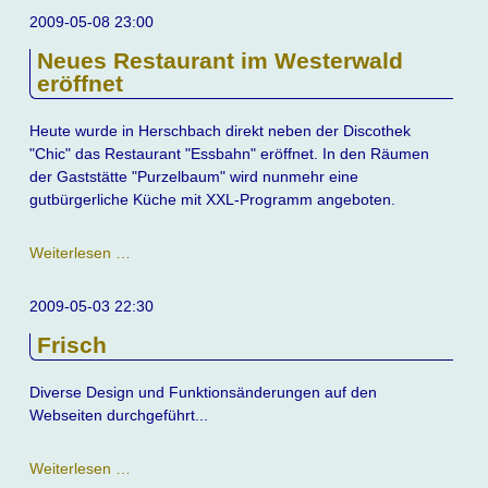
im
2009-05-08 23:00
Chic
Neues Restaurant im Westerwald
-
eröffnet
Ein
toller
Tag
Heute wurde in Herschbach direkt neben der Discothek
"Chic" das Restaurant "Essbahn" eröffnet. In den Räumen
der Gaststätte "Purzelbaum" wird nunmehr eine
gutbürgerliche Küche mit XXL-Programm angeboten.
Neues
Weiterlesen …
Restaurant
im
2009-05-03 22:30
Westerwald
Frisch
eröffnet
Diverse Design und Funktionsänderungen auf den
Webseiten durchgeführt...
Frisch
Weiterlesen …