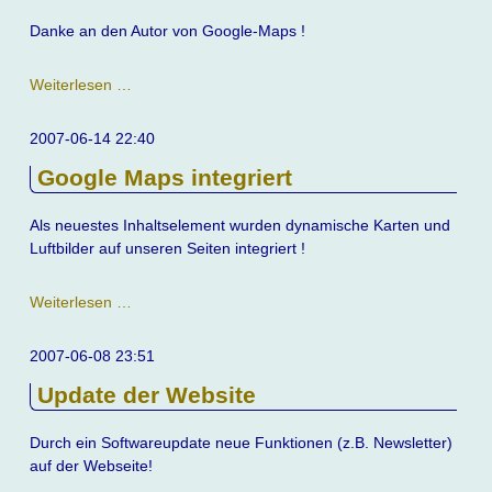
Danke an den Autor von Google-Maps !
Google-
Weiterlesen …
Maps
klappen
2007-06-14 22:40
nun
Google Maps integriert
auf
allen
Domänen
Als neuestes Inhaltselement wurden dynamische Karten und
Luftbilder auf unseren Seiten integriert !
Google
Weiterlesen …
Maps
integriert
2007-06-08 23:51
Update der Website
Durch ein Softwareupdate neue Funktionen (z.B. Newsletter)
auf der Webseite!