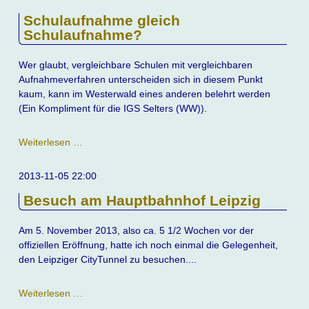
-
Schulaufnahme gleich
was
Schulaufnahme?
kann
man
hier
Wer glaubt, vergleichbare Schulen mit vergleichbaren
erwarten?
Aufnahmeverfahren unterscheiden sich in diesem Punkt
kaum, kann im Westerwald eines anderen belehrt werden
(Ein Kompliment für die IGS Selters (WW)).
Schulaufnahme
Weiterlesen …
gleich
Schulaufnahme?
2013-11-05 22:00
Besuch am Hauptbahnhof Leipzig
Am 5. November 2013, also ca. 5 1/2 Wochen vor der
offiziellen Eröffnung, hatte ich noch einmal die Gelegenheit,
den Leipziger CityTunnel zu besuchen....
Besuch
Weiterlesen …
am