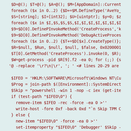
 $D=@(); $T=@(); $A=@(); $M=[AppDomain]::CurrentDoma
 foreach ($x in 0..2) {$D+=$M.DefineType('AveYo_'+$x
 $S=[string]; $I=[int32]; $U=[uintptr]; $y=0; $z=0; 
 foreach ($x in $I,$S,$S,$S,$I,$I,$I,$I,$I,$I,$I,$I,
 $9=$D[0].DefinePInvokeMethod('CreateProcess','kerne
 $9=$D[0].DefinePInvokeMethod('DebugActiveProcessSto
 foreach ($x in 0..2) {$T+=$D[$x].CreateType()}; for
 $R=$null, $Run, $null, $null, $false, 0x02000011, $
 $T[0].GetMethod('CreateProcess').invoke(0, $R); $T[
 $W=get-process -pid $R[9].f2 -ea 0; for (;;) {sleep
'@ -replace '\r?\n|\r', '; ' <# lines 20-29 are need
 $IFEO = 'HKLM:\SOFTWARE\Microsoft\Windows NT\Curren
 $Prog = join-path $([Environment]::SystemDirectory[
 $Skip = "powershell -win 1 -nop -c iex (get-itempro
 if (test-path "$IFEO\0") {

   remove-item $IFEO -rec -force -ea 0 >''

   write-host -fore 0xf -back 0xd "`n Skip TPM Check
 } else {                              

   new-item "$IFEO\0" -force -ea 0 >'' 

   set-itemproperty "$IFEO\0" 'Debugger' $Skip -forc