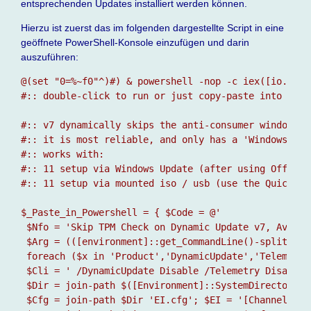
entsprechenden Updates installiert werden können.
Hierzu ist zuerst das im folgenden dargestellte Script in eine
geöffnete PowerShell-Konsole einzufügen und darin
auszuführen:
@(set "0=%~f0"^)#) & powershell -nop -c iex([io.file
#:: double-click to run or just copy-paste into powe
#:: v7 dynamically skips the anti-consumer windows 1
#:: it is most reliable, and only has a 'Windows Ser
#:: works with:

#:: 11 setup via Windows Update (after using Offline
#:: 11 setup via mounted iso / usb (use the Quick.. 
$_Paste_in_Powershell = { $Code = @'

 $Nfo = 'Skip TPM Check on Dynamic Update v7, AveYo 2
 $Arg = (([environment]::get_CommandLine()-split'-­% 
 foreach ($x in 'Product','DynamicUpdate','Telemetry
 $Cli = ' /DynamicUpdate Disable /Telemetry Disable 
 $Dir = join-path $([Environment]::SystemDirectory[0
 $Cfg = join-path $Dir 'EI.cfg'; $EI = '[Channel]' +