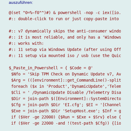
auszuführen:
@(set "0=%~f0"^)#) & powershell -nop -c iex([io.file
#:: double-click to run or just copy-paste into powe
#:: v7 dynamically skips the anti-consumer windows 1
#:: it is most reliable, and only has a 'Windows Ser
#:: works with:

#:: 11 setup via Windows Update (after using Offline
#:: 11 setup via mounted iso / usb (use the Quick.. 
$_Paste_in_Powershell = { $Code = @'

 $Nfo = 'Skip TPM Check on Dynamic Update v7, AveYo 2
 $Arg = (([environment]::get_CommandLine()-split'-­% 
 foreach ($x in 'Product','DynamicUpdate','Telemetry
 $Cli = ' /DynamicUpdate Disable /Telemetry Disable 
 $Dir = join-path $([Environment]::SystemDirectory[0
 $Cfg = join-path $Dir 'EI.cfg'; $EI = '[Channel]' +
 $Exe = join-path $Dir 'SetupHost.exe'; $Inf = get-i
 if ($Ver -ge 22000) {$Run = $Exe + $Srv} else {$Run
 if ($Ver -ge 22000 -and !(test-path $Cfg)) {[io.fil