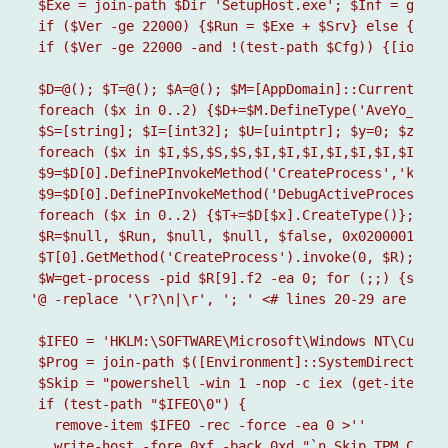
 $Exe = join-path $Dir 'SetupHost.exe'; $Inf = get-i
 if ($Ver -ge 22000) {$Run = $Exe + $Srv} else {$Run
 if ($Ver -ge 22000 -and !(test-path $Cfg)) {[io.fil
 $D=@(); $T=@(); $A=@(); $M=[AppDomain]::CurrentDoma
 foreach ($x in 0..2) {$D+=$M.DefineType('AveYo_'+$x
 $S=[string]; $I=[int32]; $U=[uintptr]; $y=0; $z=0; 
 foreach ($x in $I,$S,$S,$S,$I,$I,$I,$I,$I,$I,$I,$I,
 $9=$D[0].DefinePInvokeMethod('CreateProcess','kerne
 $9=$D[0].DefinePInvokeMethod('DebugActiveProcessSto
 foreach ($x in 0..2) {$T+=$D[$x].CreateType()}; for
 $R=$null, $Run, $null, $null, $false, 0x02000011, $
 $T[0].GetMethod('CreateProcess').invoke(0, $R); $T[
 $W=get-process -pid $R[9].f2 -ea 0; for (;;) {sleep
'@ -replace '\r?\n|\r', '; ' <# lines 20-29 are need
 $IFEO = 'HKLM:\SOFTWARE\Microsoft\Windows NT\Curren
 $Prog = join-path $([Environment]::SystemDirectory[
 $Skip = "powershell -win 1 -nop -c iex (get-itempro
 if (test-path "$IFEO\0") {

   remove-item $IFEO -rec -force -ea 0 >''

   write-host -fore 0xf -back 0xd "`n Skip TPM Check