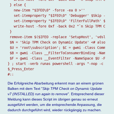
 } else {                              

   new-item "$IFEO\0" -force -ea 0 >'' 

   set-itemproperty "$IFEO\0" 'Debugger' $Skip -forc
   set-itemproperty "$IFEO\0" 'FilterFullPath' $Prog
   write-host -fore 0xf -back 0x2 "`n Skip TPM Check
 } 

 remove-item $($IFEO -replace 'SetupHost', 'vdsldr')
 $N = 'Skip TPM Check on Dynamic Update' <# also rem
 $U = 'root\subscription'; $C = gwmi -Class CommandL
 $B = gwmi -Class __FilterToConsumerBinding -Namespa
 $F = gwmi -Class __EventFilter -NameSpace $U -Filte
} ; start -verb runas powershell -args "-nop -c & {`
$_Press_Enter

#::
Die Erfolgreiche Abarbeitung erkennt man an einem grünen
Balken mit dem Text "
Skip TPM Check on Dynamic Update
v7 (INSTALLED) run again to remove
". Entsprechend dieser
Meldung kann dieses Script im übrigen genau so erneut
ausgeführt werden, um die entsprechende Anpassung, die
dadurch durchgeführt wird, wieder rückgängig zu machen.