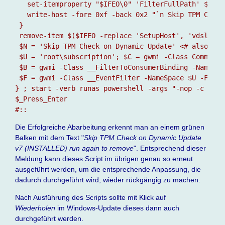
   set-itemproperty "$IFEO\0" 'FilterFullPath' $Prog
   write-host -fore 0xf -back 0x2 "`n Skip TPM Check
 } 

 remove-item $($IFEO -replace 'SetupHost', 'vdsldr')
 $N = 'Skip TPM Check on Dynamic Update' <# also rem
 $U = 'root\subscription'; $C = gwmi -Class CommandL
 $B = gwmi -Class __FilterToConsumerBinding -Namespa
 $F = gwmi -Class __EventFilter -NameSpace $U -Filte
} ; start -verb runas powershell -args "-nop -c & {`
$_Press_Enter

#::
Die Erfolgreiche Abarbeitung erkennt man an einem grünen
Balken mit dem Text "
Skip TPM Check on Dynamic Update
v7 (INSTALLED) run again to remove
". Entsprechend dieser
Meldung kann dieses Script im übrigen genau so erneut
ausgeführt werden, um die entsprechende Anpassung, die
dadurch durchgeführt wird, wieder rückgängig zu machen.
Nach Ausführung des Scripts sollte mit Klick auf
Wiederholen
im Windows-Update dieses dann auch
durchgeführt werden.