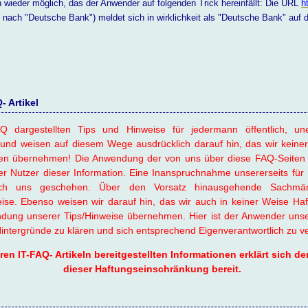
 wieder möglich, das der Anwender auf folgenden Trick hereinfällt: Die URL
h
 nach "Deutsche Bank") meldet sich in wirklichkeit als "Deutsche Bank" auf 
 Artikel
Q dargestellten Tips und Hinweise für jedermann öffentlich, une
und weisen auf diesem Wege ausdrücklich darauf hin, das wir keiner
en übernehmen! Die Anwendung der von uns über diese FAQ-Seiten 
er Nutzer dieser Information. Eine Inanspruchnahme unsererseits für 
urch uns geschehen. Über den Vorsatz hinausgehende Sachmän
se. Ebenso weisen wir darauf hin, das wir auch in keiner Weise Haft
ng unserer Tips/Hinweise übernehmen. Hier ist der Anwender unsere
 Hintergründe zu klären und sich entsprechend Eigenverantwortlich zu v
n IT-FAQ- Artikeln bereitgestellten Informationen erklärt sich der 
dieser Haftungseinschränkung bereit.