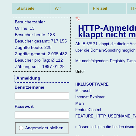
Navigation
Startseite
Wir
Freizeit
IT
überspringen
Besucherzähler
HTTP-Anmeldu
Online: 13
klappt nicht 
Besucher heute: 183
Besucher gesamt: 717.155
Ab IE 6/SP1 klappt die direkte Anm
Zugriffe heute: 228
über die Domain-Spoofing möglich
Zugriffe gesamt: 2.035.482
Besucher pro Tag: Ø 112
Mit nachfolgendem Registriy-Tweak
Zählung seit: 1997-01-28
Unter
Anmeldung
HKLMSOFTWARE
Benutzername
Microsoft
Internet Explorer
Main
Passwort
FeatureControl
FEATURE_HTTP_USERNAME_P
müssen lediglich die beiden dword
Angemeldet bleiben