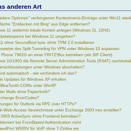
as anderen Art
"Weitere Optionen" verborgenen Kontextmenü-Einträge unter Win11 wied
fläche "Entdecken mit Bing" aus Edge entfernen?
ows 11 weiterhin lokale Konten anlegen (Windows 11, 22H2)
Updatesperre bei Windows 11 umgehen?
 ohne SecureBoot bzw. ohne TPM 2.0 installieren
nsweise des Split-Tunneling für VPN unter Windows 10 anpassen.
P Phone 7962G an einer FRITZ!Box betreiben (als SIP-Client)
ws 10/1903 die Remote Server Administration Tools (RSAT) nachinstal
Verschlüsselungen unter Windows abschalten?
nd automatisch - wie verhindere ich das?
hin Updates für Windows XP erhalten
n BlueTooth-COMs unter WinXP
ter Mails ohne Papierkorb?
Exchange ErrorCodes?
tzungen für Outlook via RPC over HTTPs?
k-Web-Access Verzeichnisse unter Exchange 2003 neu erstellen?
2003 ActiveSync ohne Frontend betreiben?
tioniert bei FormBased Authentication nicht
peedPort W500V für VoIP ohne T-Online ein