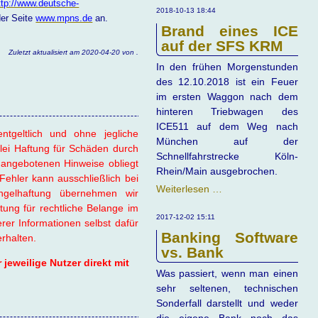
ttp://www.deutsche-
Westerwald
2018-10-13 18:44
der Seite
www.mpns.de
an.
Brand eines ICE
auf der SFS KRM
Zuletzt aktualisiert am 2020-04-20 von .
In den frühen Morgenstunden
des 12.10.2018 ist ein Feuer
im ersten Waggon nach dem
hinteren Triebwagen des
ICE511 auf dem Weg nach
ntgeltlich und ohne jegliche
München auf der
lei Haftung für Schäden durch
Schnellfahrstrecke Köln-
angebotenen Hinweise obliegt
Rhein/Main ausgebrochen.
Fehler kann ausschließlich bei
Brand
Weiterlesen …
gelhaftung übernehmen wir
eines
ung für rechtliche Belange im
ICE
2017-12-02 15:11
r Informationen selbst dafür
auf
Banking Software
erhalten.
der
vs. Bank
jeweilige Nutzer direkt mit
SFS
Was passiert, wenn man einen
KRM
sehr seltenen, technischen
Sonderfall darstellt und weder