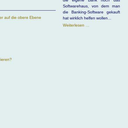
die eigene Bank noch das
Softwarehaus, von dem man
die Banking-Software gekauft
er auf die obere Ebene
hat wirklich helfen wollen...
Banking
Weiterlesen …
Software
vs.
Bank
lieren?