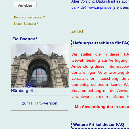
Aber Vorsicht: Dadurch ist es auch
Anmelden
bank.de@www.mpns.de
(sieht aus
Kennwort vergessen?
Neuer Benutzer?
Zurück
Ein Bahnhof ...
Haftungsausschluss für FAQ-
Wir stellen die in dieser FA
Gewährleistung zur Verfügung 
Anwendung dieser Information
der alleinigen Verantwortung d
vorsätzlicher Täuschung d
dementsprechend in keiner Wei
Zusammenhang mit der Anwendu
Nürnberg Hbf.
verantwortlich, die rechtlichen
zur
HTTPS
-Version
Mit Anwendung der in unsere
Weitere Artikel dieser FAQ