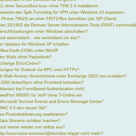
 ohne SecureBoot bzw. ohne TPM 2.0 installieren
nsweise des Split-Tunneling für VPN unter Windows 10 anpassen.
P Phone 7962G an einer FRITZ!Box betreiben (als SIP-Client)
ws 10/1903 die Remote Server Administration Tools (RSAT) nachinstal
Verschlüsselungen unter Windows abschalten?
nd automatisch - wie verhindere ich das?
hin Updates für Windows XP erhalten
n BlueTooth-COMs unter WinXP
ter Mails ohne Papierkorb?
Exchange ErrorCodes?
tzungen für Outlook via RPC over HTTPs?
k-Web-Access Verzeichnisse unter Exchange 2003 neu erstellen?
2003 ActiveSync ohne Frontend betreiben?
tioniert bei FormBased Authentication nicht
peedPort W500V für VoIP ohne T-Online ein
"Microsoft Technet Events and Errors Message Center"
 MMC 3.0 den neuen Stil?
s Produktaktivierung reaktivieren?
Data Streams sichtbar machen?
 sich immer wieder von selbst aus?
tp://username:kennwort@domäne klappt nicht mehr?