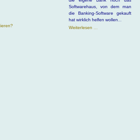
die eigene Bank noch das
Softwarehaus, von dem man
die Banking-Software gekauft
hat wirklich helfen wollen...
lieren?
Banking
Weiterlesen …
Software
vs.
Bank