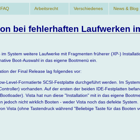
-FAQ
Arbeitsrecht
Verschiedenes
News & Blog
tion bei fehlerhaften Laufwerken 
 im System weitere Laufwerke mit Fragmenten früherer (XP-) Installat
rnative Boot-Auswahl in das eigene Bootmenü ein.
ation der Final Release lag folgendes vor:
ne Low-Level-Formatierte SCSI-Festplatte durchgeführt werden. Im Syste
ontroller) vorhanden. Auf der ersten der beiden IDE-Festplatten befa
r Bootloader). Vista hat nun diese "Installation" mit in das eigene Boot
tion jedoch nicht wirklich Booten - weder Vista noch das defekte System.
 von Vista (ohne Tastendruck während "Beliebige Taste für das Booten 