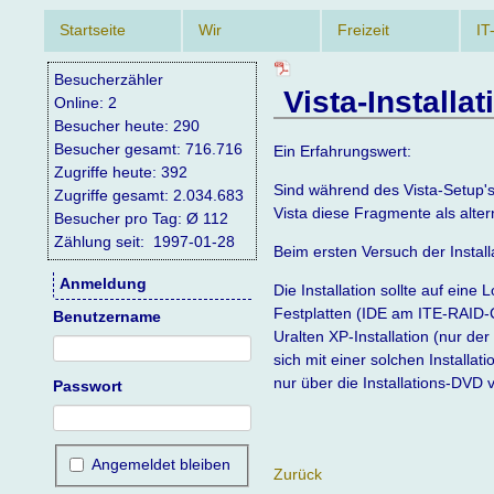
Navigation
Startseite
Wir
Freizeit
IT
überspringen
Besucherzähler
Vista-Installa
Online: 2
Besucher heute: 290
Besucher gesamt: 716.716
Ein Erfahrungswert:
Zugriffe heute: 392
Sind während des Vista-Setup's
Zugriffe gesamt: 2.034.683
Vista diese Fragmente als alte
Besucher pro Tag: Ø 112
Zählung seit: 1997-01-28
Beim ersten Versuch der Install
Anmeldung
Die Installation sollte auf ei
Festplatten (IDE am ITE-RAID-C
Benutzername
Uralten XP-Installation (nur de
sich mit einer solchen Installa
nur über die Installations-DVD
Passwort
Angemeldet bleiben
Zurück