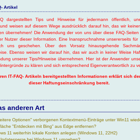
 Artikel
Q dargestellten Tips und Hinweise für jedermann öffentlich, une
und weisen auf diesem Wege ausdrücklich darauf hin, das wir keiner
en übernehmen! Die Anwendung der von uns über diese FAQ-Seiten 
er Nutzer dieser Information. Eine Inanspruchnahme unsererseits für 
urch uns geschehen. Über den Vorsatz hinausgehende Sachmän
se. Ebenso weisen wir darauf hin, das wir auch in keiner Weise Haft
ng unserer Tips/Hinweise übernehmen. Hier ist der Anwender unsere
 Hintergründe zu klären und sich entsprechend Eigenverantwortlich zu v
n IT-FAQ- Artikeln bereitgestellten Informationen erklärt sich der 
dieser Haftungseinschränkung bereit.
as anderen Art
"Weitere Optionen" verborgenen Kontextmenü-Einträge unter Win11 wied
fläche "Entdecken mit Bing" aus Edge entfernen?
ows 11 weiterhin lokale Konten anlegen (Windows 11, 22H2)
Updatesperre bei Windows 11 umgehen?