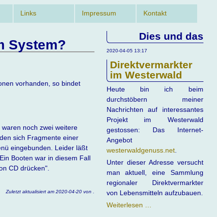
Links
Impressum
Kontakt
Dies und das
im System?
2020-04-05 13:17
Direktvermarkter
im Westerwald
ionen vorhanden, so bindet
Heute bin ich beim
durchstöbern meiner
Nachrichten auf interessantes
Projekt im Westerwald
m waren noch zwei weitere
gestossen: Das Internet-
nden sich Fragmente einer
Angebot
menü eingebunden. Leider läßt
westerwaldgenuss.net
.
 Ein Booten war in diesem Fall
Unter dieser Adresse versucht
von CD drücken".
man aktuell, eine Sammlung
regionaler Direktvermarkter
Zuletzt aktualisiert am 2020-04-20 von .
von Lebensmitteln aufzubauen.
Direktvermarkter
Weiterlesen …
im