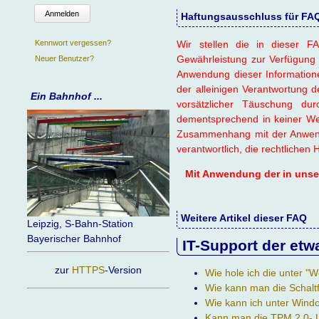
Anmelden
Haftungsausschluss für FAQ-
Wir stellen die in dieser FA
Kennwort vergessen?
Gewährleistung zur Verfügung 
Neuer Benutzer?
Anwendung dieser Information
der alleinigen Verantwortung d
Ein Bahnhof ...
vorsätzlicher Täuschung d
dementsprechend in keiner Wei
Zusammenhang mit der Anwendu
verantwortlich, die rechtlichen
Mit Anwendung der in unsere
Weitere Artikel dieser FAQ
Leipzig, S-Bahn-Station
Bayerischer Bahnhof
IT-Support der etw
zur
HTTPS
-Version
Wie hole ich die unter 
Wie kann man die Schalt
Wie kann ich unter Wind
Kann man die TPM 2.0- 