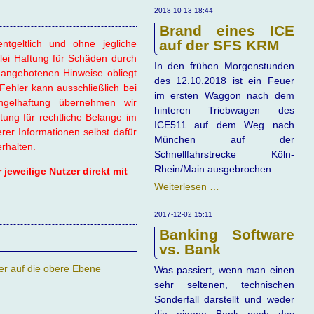
Westerwald
2018-10-13 18:44
Brand eines ICE
auf der SFS KRM
ntgeltlich und ohne jegliche
lei Haftung für Schäden durch
In den frühen Morgenstunden
angebotenen Hinweise obliegt
des 12.10.2018 ist ein Feuer
Fehler kann ausschließlich bei
im ersten Waggon nach dem
gelhaftung übernehmen wir
hinteren Triebwagen des
ung für rechtliche Belange im
ICE511 auf dem Weg nach
r Informationen selbst dafür
München auf der
erhalten.
Schnellfahrstrecke Köln-
Rhein/Main ausgebrochen.
jeweilige Nutzer direkt mit
Brand
Weiterlesen …
eines
ICE
2017-12-02 15:11
auf
Banking Software
der
vs. Bank
SFS
er auf die obere Ebene
Was passiert, wenn man einen
KRM
sehr seltenen, technischen
Sonderfall darstellt und weder